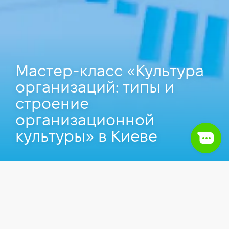
Мастер-класс «Культура
организаций: типы и
строение
организационной
культуры» в Киеве
Событие прошло
14.08.2019
в Киеве.