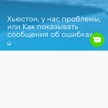
Хьюстон, у нас проблемы,
или Как показывать
сообщения об ошибках
Оглавление
1.
Плохие сообщения об ошибках
Статьи
Тестирование
Дизайн
2.
Сообщение: «Что-то пошло не так»
3.
Ошибки должны выводиться в системе
Человеку свойственно ошибаться. Ошибки
грамотно
возникают, когда люди взаимодействуют с
пользовательскими интерфейсами или потому,