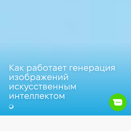
Как работает генерация
изображений
искусственным
интеллектом
Мария Ломинская