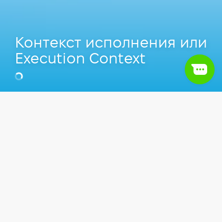
Контекст исполнения или
Execution Context
Владимир Шайтан
Senior Full Stack Developer в UKEESS
Software House, Преподаватель
Компьютерной школы Hillel.
Оглавление
1.
Что же такое контекст исполнения?
Статьи
Front-end
JavaScript
2.
Стек выполнения