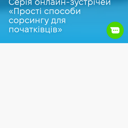
Серія онлайн-зустрічей
«Прості способи
сорсингу для
початківців»
Захід пройшов
15.09.2020
в онлайні.
Заходи
HR & рекрутинг
Працевлаштування
Ви вже давно думаєте про зміну роботи
поглядаєте в бік ІТ-рекрутингу? Але у вас є
прогалини в знаннях або слабке розуміння цієї
сфери в цілому? Спеціально для вас ми