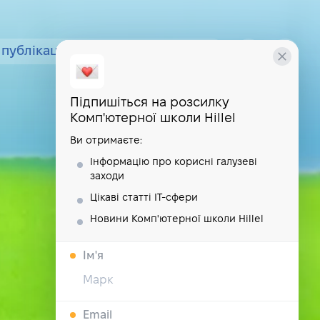
публікації
курси
школа
Підпишіться на розсилку
Комп'ютерної школи Hillel
Ви отримаєте:
Інформацію про корисні галузеві
заходи
Цікаві статті IT-сфери
Новини Комп'ютерної школи Hillel
Iм'я
Email