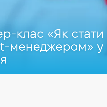
р-клас «Як стати
t-менеджером» у 
ня
1.2020
у Києві.