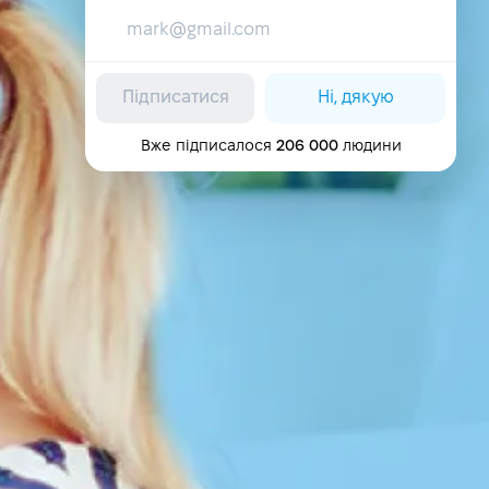
Підписатися
Ні, дякую
Вже підписалося
206 000
людини