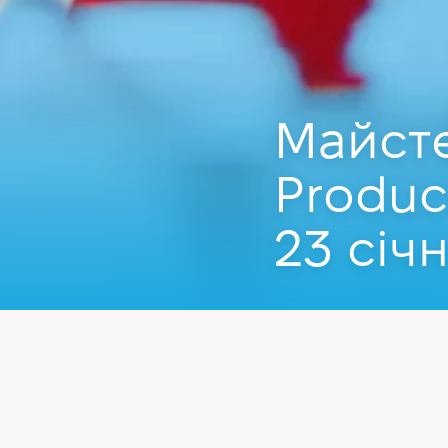
Майсте
Produc
23 січ
Захід пройшов
23.0