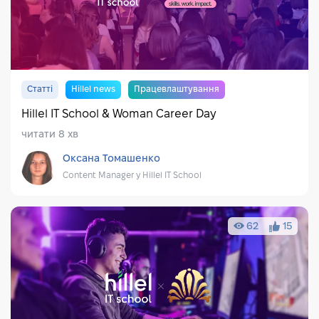
Статті
Hillel news
Працевлаштування
Hillel IT School & Woman Career Day
читати 8 хв
Оксана Томашенко
Content Manager у Hillel IT School
62
15