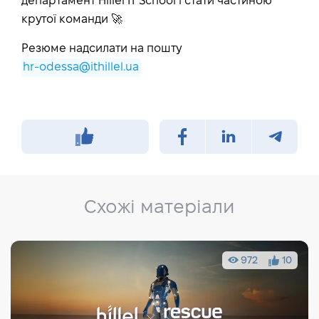
департамент Hillel IT School і стати частиною
крутої команди 🚀
Резюме надсилати на пошту
hr-odessa@ithillel.ua
Схожі матеріали
972
10