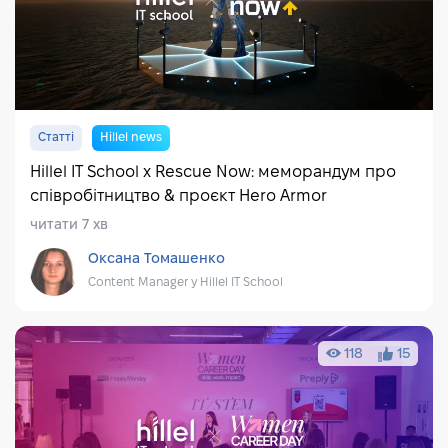
Статті
Hillel news
Hillel IT School x Rescue Now: меморандум про
співробітництво & проєкт Hero Armor
читати 7 хв
Оксана Томашенко
Content Manager у Hillel IT School
118
15