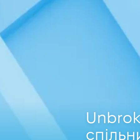
Unbroke
спільн