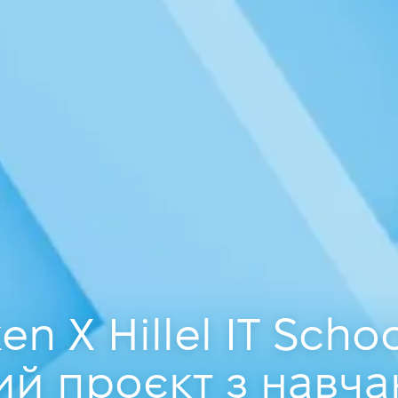
n X Hillel IT Schoo
ий проєкт з навча