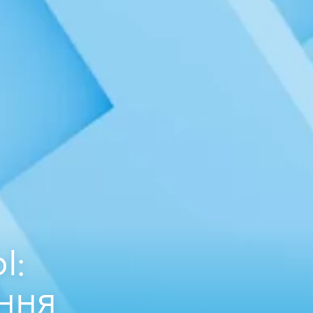
l:
ння