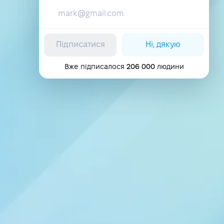
Підписатися
Ні, дякую
Вже підписалося
206 000
людини