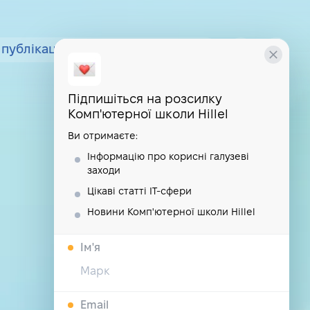
публікації
курси
школа
Підпишіться на розсилку
Комп'ютерної школи Hillel
Ви отримаєте:
Інформацію про корисні галузеві
заходи
Цікаві статті IT-сфери
Новини Комп'ютерної школи Hillel
Iм'я
Email