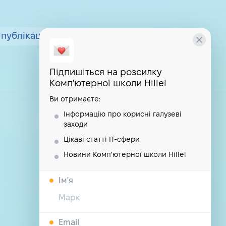
публікації
курси
школа
Підпишіться на розсилку
Комп'ютерної школи Hillel
Ви отримаєте:
Інформацію про корисні галузеві
заходи
Цікаві статті IT-сфери
Новини Комп'ютерної школи Hillel
Iм'я
Email