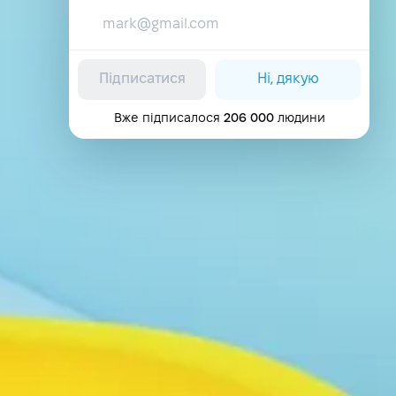
Підписатися
Ні, дякую
Вже підписалося
206 000
людини