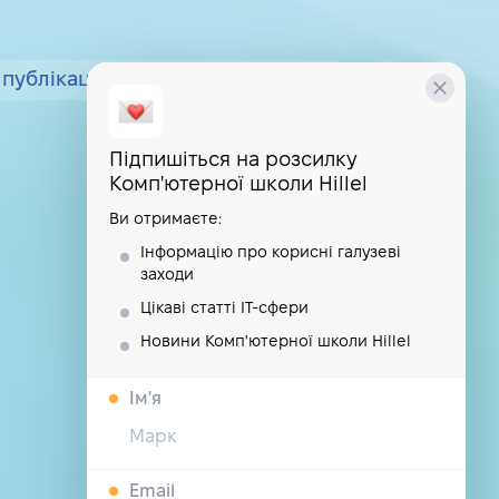
публікації
курси
школа
Підпишіться на розсилку
Комп'ютерної школи Hillel
Ви отримаєте:
Інформацію про корисні галузеві
заходи
Цікаві статті IT-сфери
Новини Комп'ютерної школи Hillel
Iм'я
Email