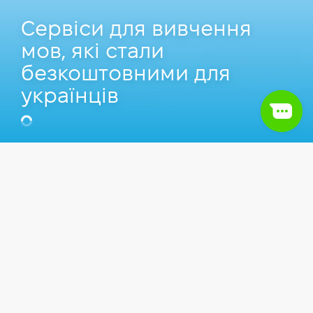
Сервіси для вивчення
мов, які стали
безкоштовними для
українців
Марія Ломінська
Content Manager у Hillel IT School
Зміст
1.
Duolingo
Статті
Soft skills
2.
Mondly