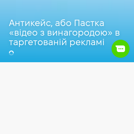
Антикейс, або Пастка
«відео з винагородою» в
таргетованій рекламі
Нікіта Наконечний
CMO у Altego Agency, Викладач
Комп'ютерної школи Hillel.
Зміст
1.
Вступ
Статті
PPC
2.
Що таке ThruPlay?