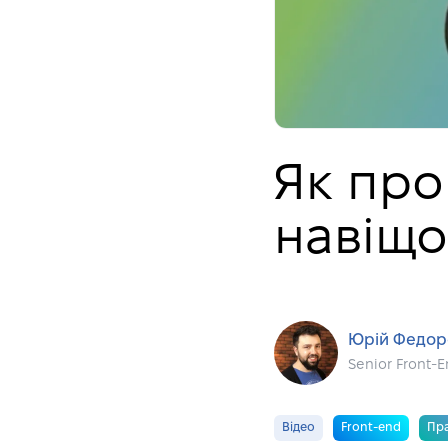
Як про
навіщо
Юрій Федор
Senior Front-
Відео
Front-end
Пр