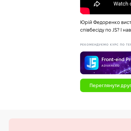
Юрій Федоренко висту
співбесіду по JS? І на
РЕКОМЕНДУЄМО КУРС ПО ТЕ
Front-end Pr
ADVANCED
Переглянути друг