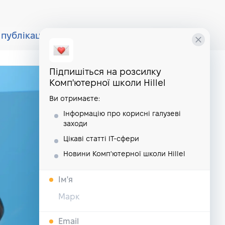
публікації
курси
школа
Підпишіться на розсилку
Комп'ютерної школи Hillel
Ви отримаєте:
Інформацію про корисні галузеві
заходи
Цікаві статті IT-сфери
Новини Комп'ютерної школи Hillel
Iм'я
Email