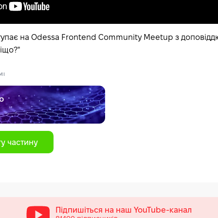
пає на Odessa Frontend Community Meetup з доповіддю
віщо?"
МІ
o
у частину
Підпишіться на наш
YouTube-канал