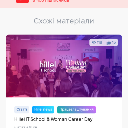
81400 підписників
Схожі матеріали
118
15
Статті
Hillel news
Працевлаштування
Hillel IT School & Woman Career Day
читати 8 хв