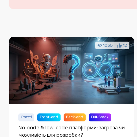
1035
12
Статті
Front-end
Back-end
Full-Stack
No-code & low-code платформи: загроза чи
можливість для розробки?