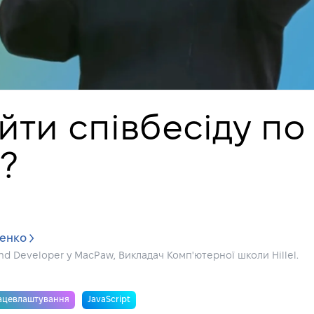
йти співбесіду по 
?
енко
End Developer у MacPaw, Викладач Комп'ютерної школи Hillel.
ацевлаштування
JavaScript