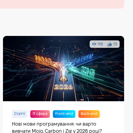
118
13
Статті
IT сфера
Front-end
Back-end
Нові мови програмування: чи варто
вивчати Mojo, Carbon і Zig у 2026 році?