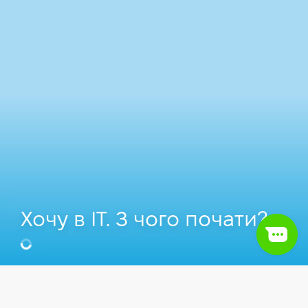
Хочу в IT. З чого почати?
Денис Бурячковський