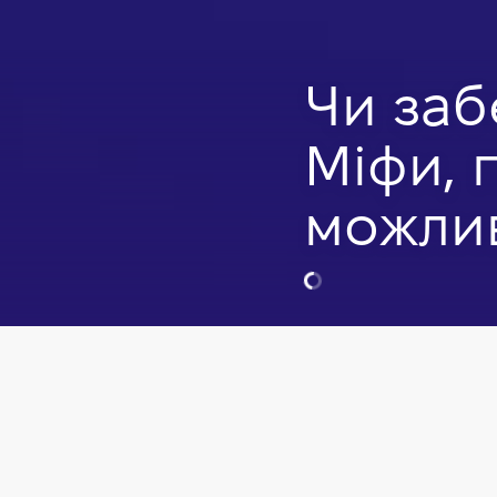
Чи заб
Міфи, 
можлив
Олексій Шат
Head of AI De
Відео
IT сфера
Прац