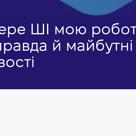
ере ШІ мою робот
правда й майбутні
ості
алов
partment у DataForest, Викладач Комп'ютерної школи Hillel.
евлаштування