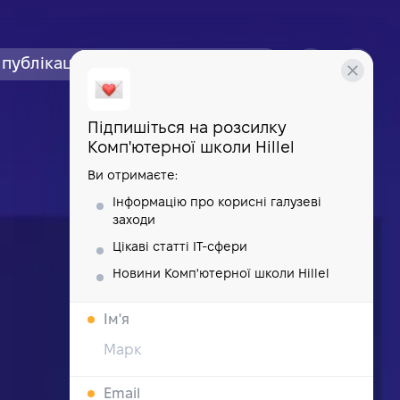
публікації
курси
школа
Підпишіться на розсилку
Комп'ютерної школи Hillel
Ви отримаєте:
Інформацію про корисні галузеві
заходи
Цікаві статті IT-сфери
Новини Комп'ютерної школи Hillel
Iм'я
Email