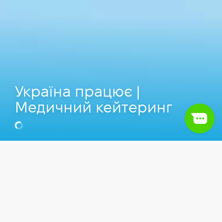
Україна працює |
Медичний кейтеринг
Анастасія Загорська
Бренд-менеджер у Hillel IT School
Відео
Бізнес та волонтерство