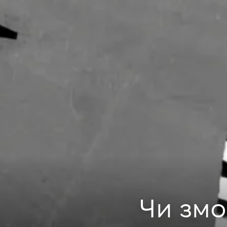
Чи змо