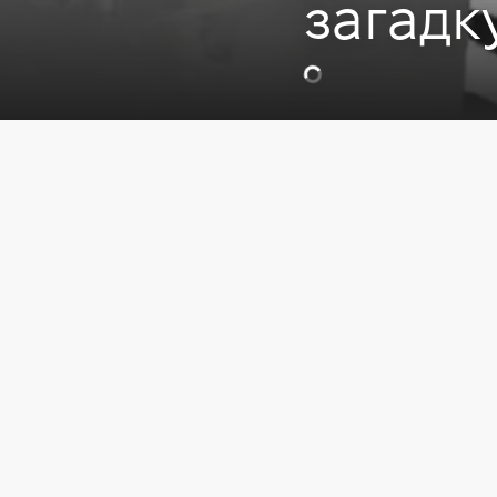
загадку
Відео
IT сфера