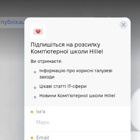
публікації
курси
школа
Підпишіться на розсилку
Комп'ютерної школи Hillel
Ви отримаєте:
Інформацію про корисні галузеві
заходи
Цікаві статті IT-сфери
Новини Комп'ютерної школи Hillel
Iм'я
Email