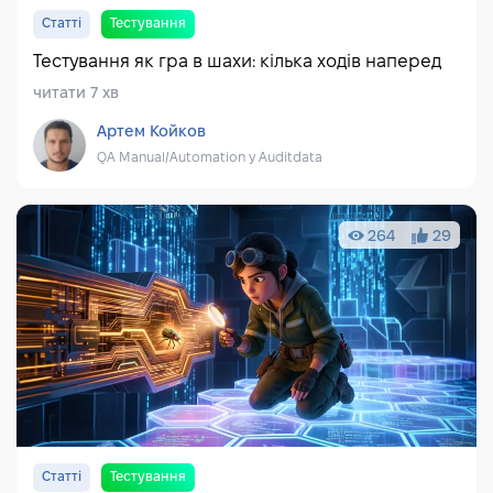
Статті
Тестування
Тестування як гра в шахи: кілька ходів наперед
читати 7 хв
Артем Койков
QA Manual/Automation у Auditdata
264
29
Статті
Тестування