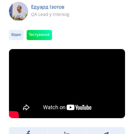
Едуард Ізотов
QA Lead у Intersog
Відео
Тестування