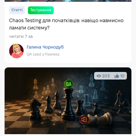
Статті
Тестування
Chaos Testing для початківців: навіщо навмисно
ламати систему?
читати 7 хв
Галина Чорнодуб
QA Lead у Flawless
203
10