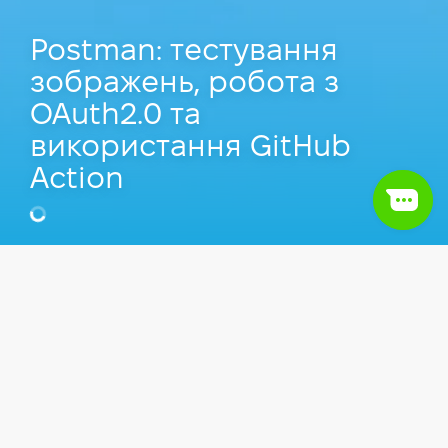
Postman: тестування
зображень, робота з
OAuth2.0 та
використання GitHub
Action
Дмитро Шерстюк
TeamLead/Senior QA Automation Engineer у
DashDevs, Викладач Комп'ютерної школи
Hillel.
Відео
Тестування
QA Manual
QA Automation