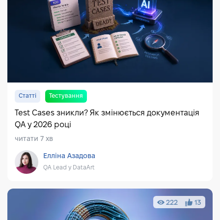
Статті
Тестування
Test Cases зникли? Як змінюється документація
QA у 2026 році
читати 7 хв
Елліна Азадова
QA Lead у DataArt
222
13