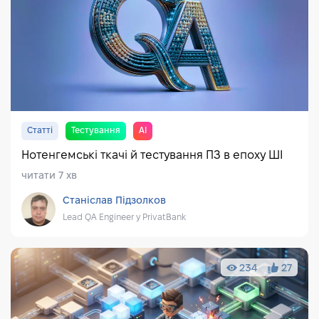
Статті
Тестування
AI
Нотенгемські ткачі й тестування ПЗ в епоху ШІ
читати 7 хв
Станіслав Підзолков
Lead QA Engineer у PrivatBank
234
27