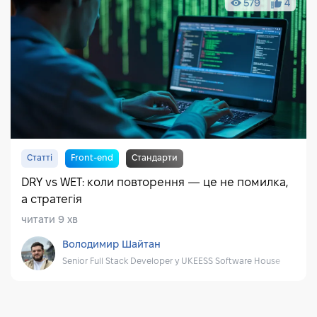
579
4
Статті
Front-end
Стандарти
DRY vs WET: коли повторення — це не помилка,
а стратегія
читати 9 хв
Володимир Шайтан
Senior Full Stack Developer у UKEESS Software House