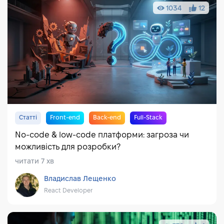
1034
12
Статті
Front-end
Back-end
Full-Stack
No-code & low-code платформи: загроза чи
можливість для розробки?
читати 7 хв
Владислав Лещенко
React Developer