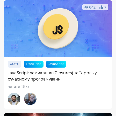
642
7
Статті
Front-end
JavaScript
JavaScript: замикання (Closures) та їх роль у
сучасному програмуванні
читати 15 хв