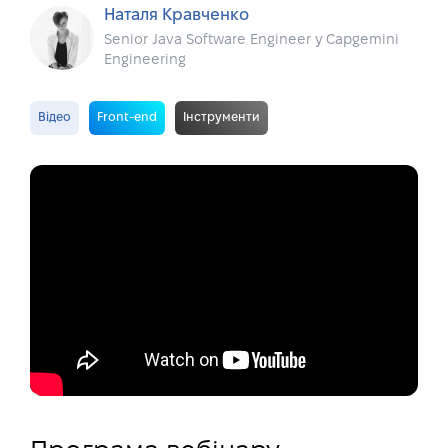
Наталя Кравченко
Senior Java Software Engineer у Capgemini
Engineering
Відео
Front-end
Інструменти