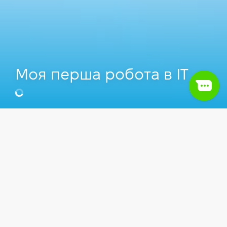
Моя перша робота в IT
Відео
Працевлаштування