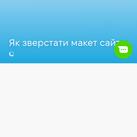
Як зверстати макет сайту
Сергій Скубида
Front-end Developer у E100, Викладач
Комп'ютерної школи Hillel.
Відео
Front-end