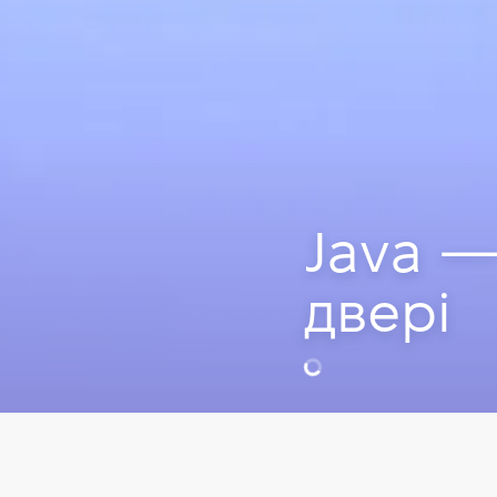
Java —
двері
Олег Калюж
Team Lead Sof