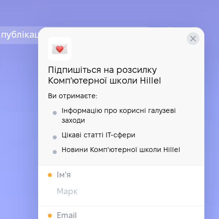
публікації
курси
школа
Підпишіться на розсилку
Комп'ютерної школи Hillel
Ви отримаєте:
Інформацію про корисні галузеві
заходи
Цікаві статті IT-сфери
Новини Комп'ютерної школи Hillel
Iм'я
Email