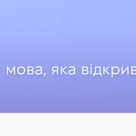
 мова, яка відкри
ний
tware Developer у EPAM, Викладач Комп'ютерної школи Hillel.