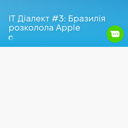
IT Діалект #3: Бразилія
розколола Apple
Максим Добринін
Senior Java Developer у Commerzbank,
Викладач Комп'ютерної школи Hillel.
Відео
IT сфера