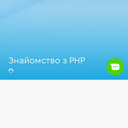
Знайомство з PHP
Олександр Майстренко
CIO у ALCOLINE, Викладач Комп'ютерної
школи Hillel.
Відео
PHP