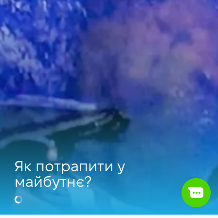
Як потрапити у
майбутнє?