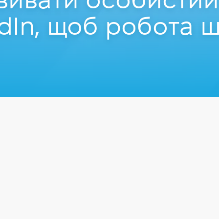
вивати особистий
edIn, щоб робота 
ченко
anic Recruiting Agency
ня