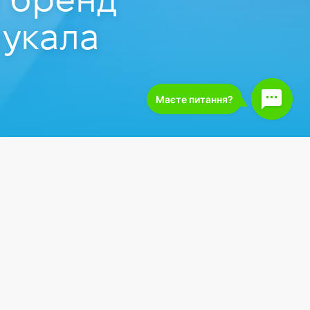
 бренд
шукала