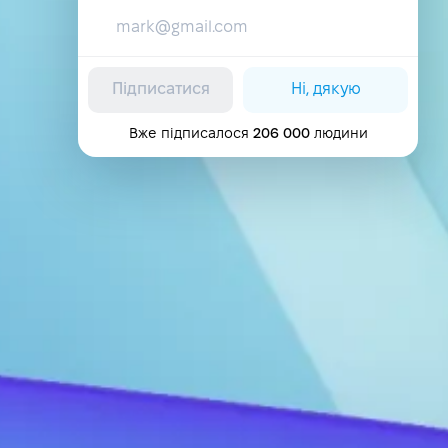
Підписатися
Ні, дякую
Вже підписалося
206 000
людини