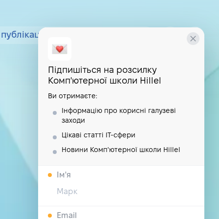
публікації
курси
школа
Підпишіться на розсилку
Комп'ютерної школи Hillel
Ви отримаєте:
Інформацію про корисні галузеві
заходи
Цікаві статті IT-сфери
Новини Комп'ютерної школи Hillel
Iм'я
Email