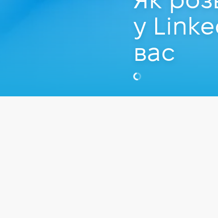
Як роз
у Link
вас
Євген Гайду
COO у Don't P
Відео
Працевлаштуван