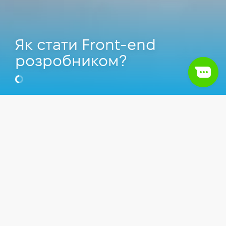
Як стати Front-end
розробником?
Катерина Шиповська
Senior JavaScript Engineer, Software
Architect у Boosta, Викладач Комп'ютерної
школи Hillel.
Відео
Front-end