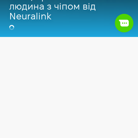
людина з чіпом від
Neuralink
Відео
IT сфера