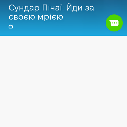
Сундар Пічаї: Йди за
своєю мрією
Відео
Soft skills