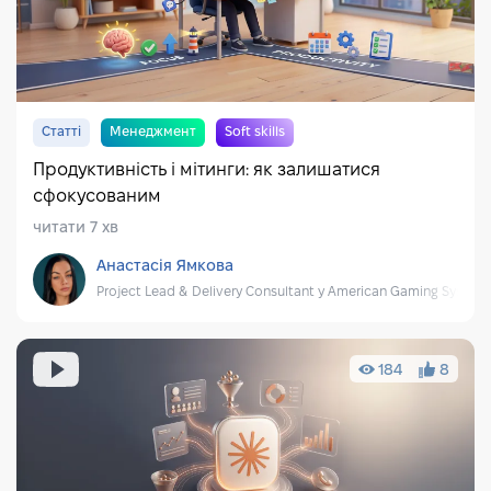
Статті
Менеджмент
Soft skills
Продуктивність і мітинги: як залишатися
сфокусованим
читати 7 хв
Анастасія Ямкова
Project Lead & Delivery Consultant у American Gaming System
184
8