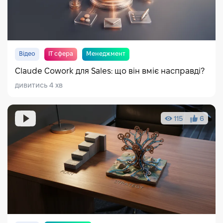
Відео
IT сфера
Менеджмент
Claude Cowork для Sales: що він вміє насправді?
дивитись 4 хв
115
6