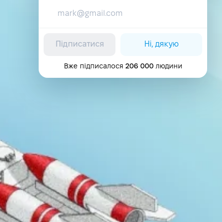
Підписатися
Ні, дякую
Вже підписалося
206 000
людини