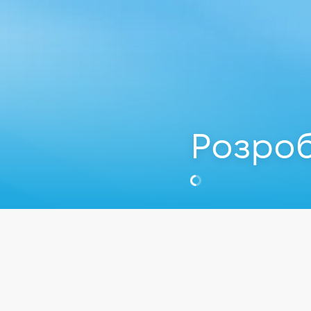
Розроб
Владислав 
Full-stack Dev
Відео
GameDev
Full