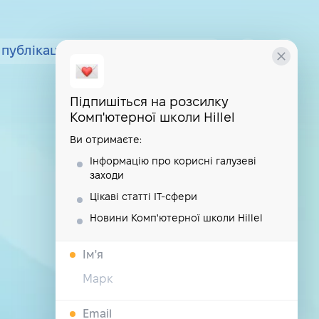
публікації
курси
школа
Підпишіться на розсилку
Комп'ютерної школи Hillel
Ви отримаєте:
Інформацію про корисні галузеві
заходи
Цікаві статті IT-сфери
Новини Комп'ютерної школи Hillel
Iм'я
Email