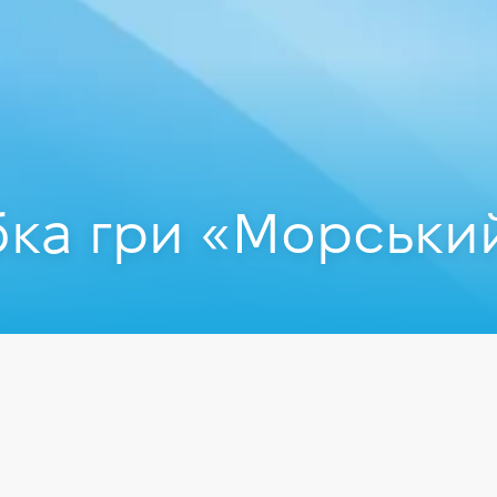
ка гри «Морський
Повелиця
eloper у EPAM, Викладач Комп'ютерної школи Hillel.
-Stack