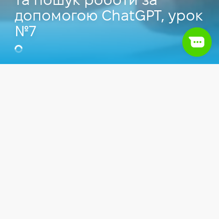
та пошук роботи за
допомогою ChatGPT, урок
№7
Відео
IT сфера