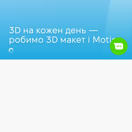
3D на кожен день —
робимо 3D макет і Motion
Константин Капустин
Мультидисциплинарный дизайнер, Арт-
директор у ag.digital
Відео
Дизайн
Інструменти дизайнера
3D