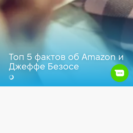
Топ 5 фактов об Amazon и
Джеффе Безосе
Видео
IT сфера