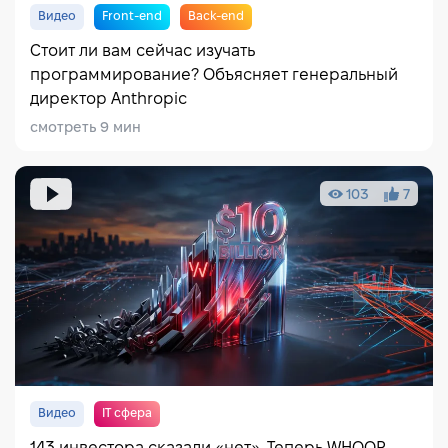
Видео
Front-end
Back-end
Стоит ли вам сейчас изучать
программирование? Объясняет генеральный
директор Anthropic
смотреть 9 мин
103
7
Видео
IT сфера