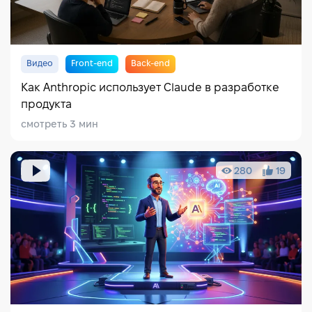
Видео
Front-end
Back-end
Как Anthropic использует Claude в разработке
продукта
смотреть 3 мин
280
19