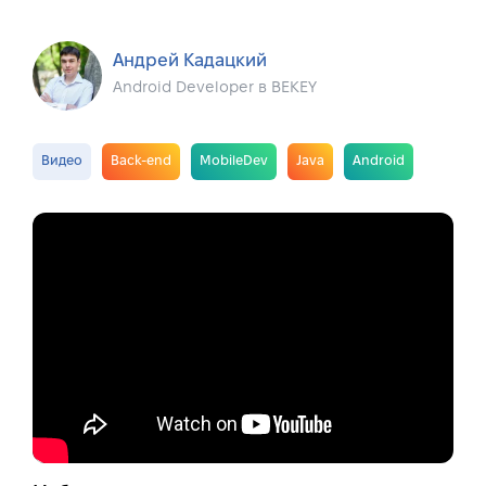
Андрей Кадацкий
Android Developer в BEKEY
Видео
Back-end
MobileDev
Java
Android