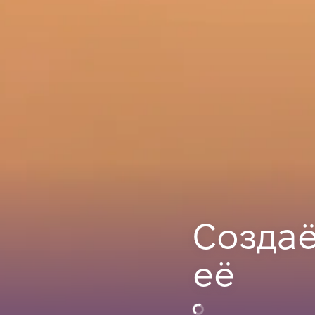
Созда
её