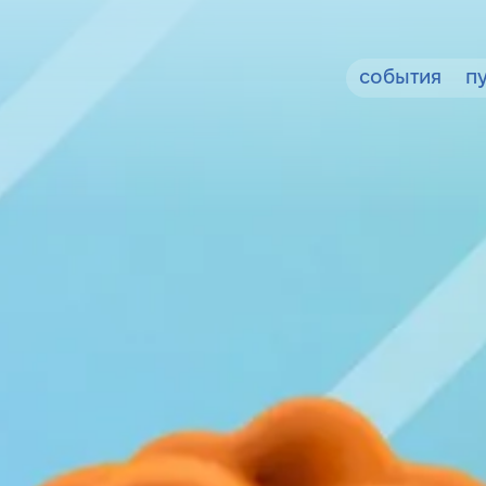
события
п