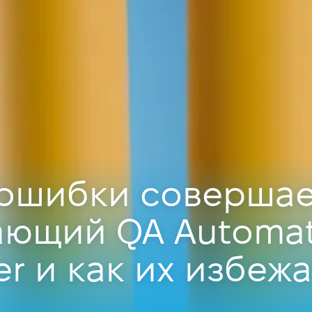
 ошибки совершае
ающий QA Automat
er и как их избежа