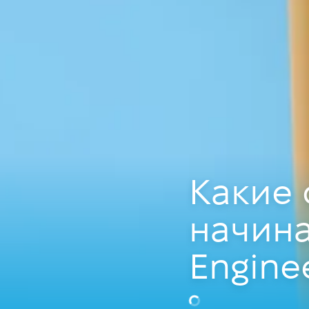
Какие
начин
Engine