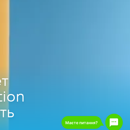
т
ion
ть