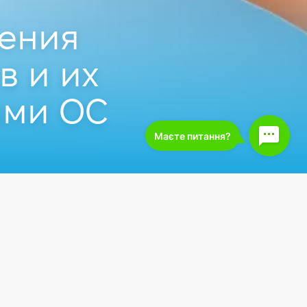
жения
в и их
ыми ОС
.