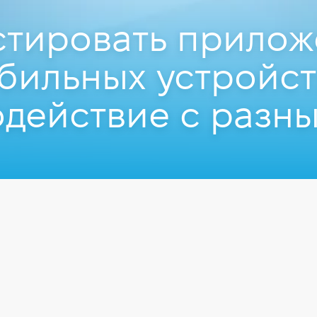
стировать прило
бильных устройст
действие с разн
на
 Engineer в Vention, Преподаватель Компьютерной школы Hillel