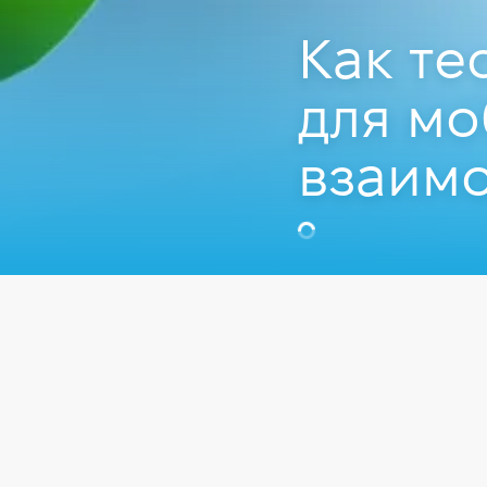
Как те
для мо
взаимо
Тина Коряки
QA Automation
Видео
QA Manual