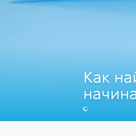
Как на
начин