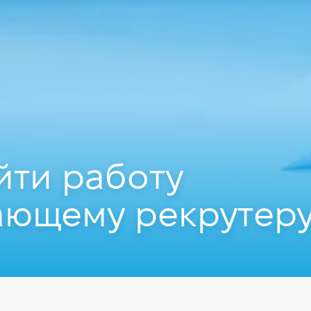
йти работу
ающему рекрутер