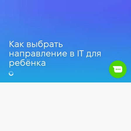
Как выбрать
направление в IT для
ребёнка
Валерия Ярош
Python Teacher, Преподаватель
Компьютерной школы Hillel.
Кристина Стефанишина
Web Designer в RedDuck, Преподаватель
Компьютерной школы Hillel.