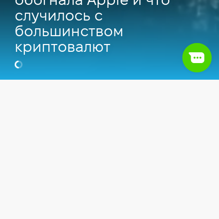
обогнала Apple и что
случилось с
большинством
криптовалют
Видео
IT сфера