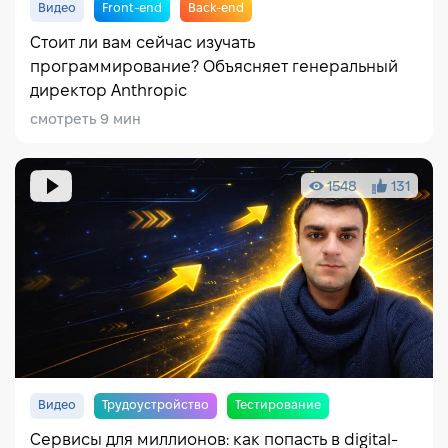
Видео
Front-end
Back-end
Стоит ли вам сейчас изучать
программирование? Объясняет генеральный
директор Anthropic
смотреть 9 мин
1548
131
Видео
Трудоустройство
Тестирование
Сервисы для миллионов: как попасть в digital-