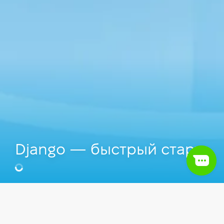
Django — быстрый старт
Видео
Back-end
Python