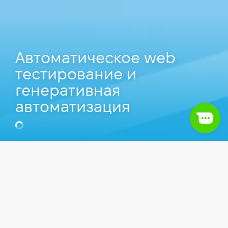
Автоматическое web
тестирование и
генеративная
автоматизация
Алексей Хорунжак
Lead QA Automation Engineer в SoftServe,
Преподаватель Компьютерной школы Hillel.
Видео
QA Automation