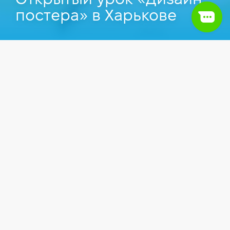
Открытый урок «Дизайн
постера» в Харькове
Событие прошло
2.02.2020
в Харькове.
События
IT для детей
На открытом уроке мы создадим
мотивационный постер на основе
собственного дизайна в векторном редакторе
Adobe Illustrator.
Спикер