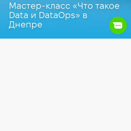
Мастер-класс «Что такое
Data и DataOps» в
Днепре
Событие прошло
18.12.2019
в Днепре.
События
DevOps
Data, Database, Big Data, Data Science, DataOps —
наверняка вы слышали эти слова или
работаете(ли) на проектах, связанных с ними.
На мастер-классе рассмотрим, как все
развивалось, и куда катится мир from data point