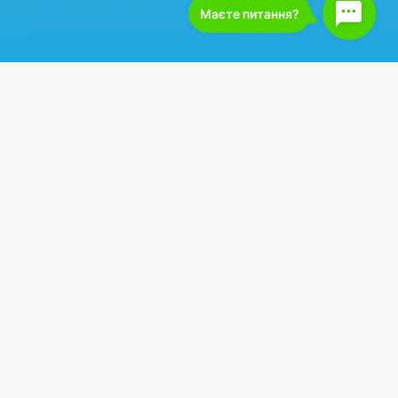
тенции, пришло
ь скидку на вашу новую
am. Всю неделю, с
 скидки на наши курсы
 оплату любого курса.