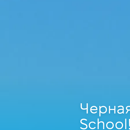
Черная 
School